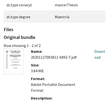
dc.type.conacyt
masterThesis
dc.type.degree
Maestría
Files
Original bundle
Now showing
1 - 2 of 2
Name:
Downl
20201127083811-6892-T.pdf
oad
Size:
3.84 MB
Format:
Adobe Portable Document
Format
Description: