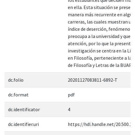
en ella. Esta situación se presen
manera más recurrente en algu
carreras, las cuales muestran un
índice de deserción, fenómeno q
preocupa a la universidad y que r
atención, por lo que la presente
investigación se centra en la Lic
en Filosofía, perteneciente a la 
de Filosofía y Letras de la BUAP.”
dc.folio
20201127083811-6892-T
dc.format
pdf
dc.identificator
4
dc.identifier.uri
https://hdl.handle.net/20.500.1