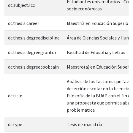
Estudiantes universitarios--Con
dc.subject.lcc
socioeconómicas
dc.thesis.career
Maestría en Educación Superior
dc.thesis.degreediscipline
Área de Ciencias Sociales y Hum
dc.thesis.degreegrantor
Facultad de Filosofía y Letras
dc.thesis.degreetoobtain
Maestro(a) en Educación Superio
Análisis de los factores que favo
deserción escolar en la licenciat
dc.title
Filosofía de la BUAP con el fin d
una propuesta que permita abati
problemática
dc.type
Tesis de maestría