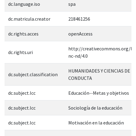
dc.language.iso
spa
dc.matricula.creator
218461256
dc.rights.acces
openAccess
http://creativecommons.org/lic
dc.rights.uri
nc-nd/4.0
HUMANIDADES Y CIENCIAS DE L
dc.subject.classification
CONDUCTA
dc.subject.lcc
Educación--Metas y objetivos
dc.subject.lcc
Sociología de la educación
dc.subject.lcc
Motivación en la educación