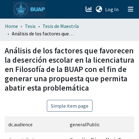
(current)
Log In
menu.section.about_menu
Home
Tesis
Tesis de Maestría
Análisis de los factores que favorecen la deserción escolar en la licenciatura en Filosofía de la BUAP con el fin de generar una propuesta que permita abatir esta problemática
All of DSpace
Análisis de los factores que favorecen
la deserción escolar en la licenciatura
en Filosofía de la BUAP con el fin de
generar una propuesta que permita
abatir esta problemática
Simple item page
dc.audience
generalPublic