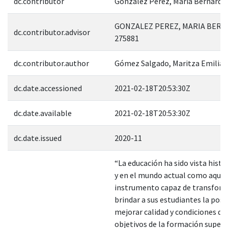
dc.contributor
González Pérez, María Bernarda
GONZALEZ PEREZ, MARIA BERN
dc.contributor.advisor
275881
dc.contributor.author
Gómez Salgado, Maritza Emilia
dc.date.accessioned
2021-02-18T20:53:30Z
dc.date.available
2021-02-18T20:53:30Z
dc.date.issued
2020-11
“La educación ha sido vista hist
y en el mundo actual como aquel
instrumento capaz de transforma
brindar a sus estudiantes la posi
mejorar calidad y condiciones de 
objetivos de la formación superi