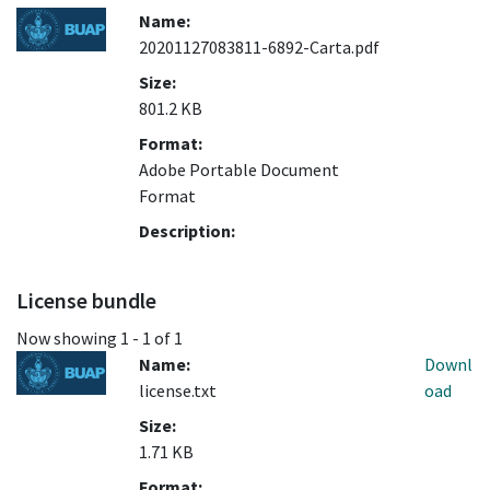
Name:
20201127083811-6892-Carta.pdf
Size:
801.2 KB
Format:
Adobe Portable Document
Format
Description:
License bundle
Now showing
1 - 1 of 1
Name:
Downl
license.txt
oad
Size:
1.71 KB
Format: