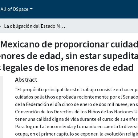
All of DSpace
La obligación del Estado Mexicano de proporcionar cuidados paliativos a los enfermos terminales menores de edad, sin estar supeditado a la decisión de los padres o representantes legales de los menores de edad
 Mexicano de proporcionar cuidado
res de edad, sin estar supeditad
 legales de los menores de edad
Abstract
"El propósito principal de este trabajo consiste en hacer 
cuidados paliativos aprobada recientemente por el Senado d
de la Federación el día cinco de enero de dos mil nueve, en 
Convención de los Derechos de los Niños de las Naciones Un
tener una calidad digna de vida durante el curso de su enf
Para lograr tal encomienda y tomando en cuenta la diversi
ocupa, en el primer capítulo se exponen la evolución religio