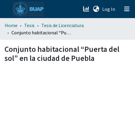
(current)
Log In
menu.section.about_menu
Home
Tesis
Tesis de Licenciatura
Conjunto habitacional “Puerta del sol” en la ciudad de Puebla
All of DSpace
Conjunto habitacional “Puerta del
sol” en la ciudad de Puebla