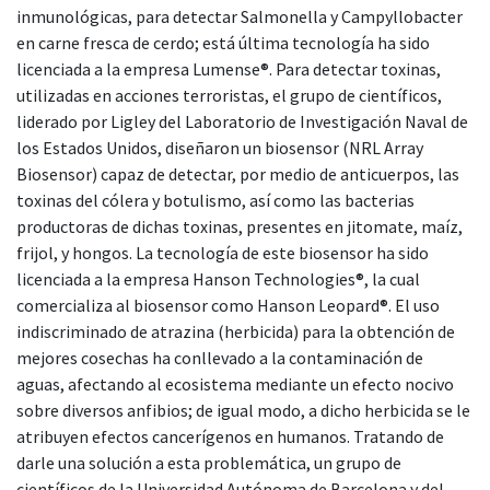
inmunológicas, para detectar Salmonella y Campyllobacter
en carne fresca de cerdo; está última tecnología ha sido
licenciada a la empresa Lumense®. Para detectar toxinas,
utilizadas en acciones terroristas, el grupo de científicos,
liderado por Ligley del Laboratorio de Investigación Naval de
los Estados Unidos, diseñaron un biosensor (NRL Array
Biosensor) capaz de detectar, por medio de anticuerpos, las
toxinas del cólera y botulismo, así como las bacterias
productoras de dichas toxinas, presentes en jitomate, maíz,
frijol, y hongos. La tecnología de este biosensor ha sido
licenciada a la empresa Hanson Technologies®, la cual
comercializa al biosensor como Hanson Leopard®. El uso
indiscriminado de atrazina (herbicida) para la obtención de
mejores cosechas ha conllevado a la contaminación de
aguas, afectando al ecosistema mediante un efecto nocivo
sobre diversos anfibios; de igual modo, a dicho herbicida se le
atribuyen efectos cancerígenos en humanos. Tratando de
darle una solución a esta problemática, un grupo de
científicos de la Universidad Autónoma de Barcelona y del