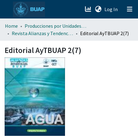
(current)
Log In
menu.section.about_menu
Home
Producciones por Unidades Académicas
Revista Alianzas y Tendencias BUAP (AyTBUAP)
Editorial AyTBUAP 2(7)
All of DSpace
Editorial AyTBUAP 2(7)