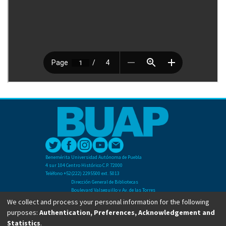
Benemérita Universidad Autónoma de Puebla
4 sur 104 Centro Histórico C.P. 72000
Teléfono +52(222) 2295500 ext. 5013
Dirección General de Bibliotecas
Boulevard Valsequillo y Av. de las Torres
Ciudad Universitaria. Col. San Manuel
We collect and process your personal information for the following
C.P. 72570
purposes:
Authentication, Preferences, Acknowledgement and
Teléfono +52 (222) 2295500 Ext 2901
Statistics
.