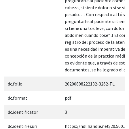
preguntarle al paciente cómo se
cabeza, si siente dolor o si se sie
pesado. … Con respecto al tórax
preguntarle al paciente si tiene d
si tiene una tos leve, con dolor e
abdomen cuando tose” 1 El cont
registro del proceso de la atenc
es una necesidad imperativa desd
concepción de la practica médic
es evidente que, a través de esto
documentos, se ha logrado el des
dc.folio
20200808222132-3262-TL
dc.format
pdf
dc.identificator
3
dc.identifier.uri
https://hdl.handle.net/20.500.1