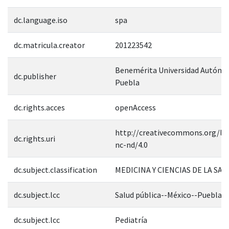
dc.language.iso
spa
dc.matricula.creator
201223542
Benemérita Universidad Autóno
dc.publisher
Puebla
dc.rights.acces
openAccess
http://creativecommons.org/lic
dc.rights.uri
nc-nd/4.0
dc.subject.classification
MEDICINA Y CIENCIAS DE LA SAL
dc.subject.lcc
Salud pública--México--Puebla
dc.subject.lcc
Pediatría