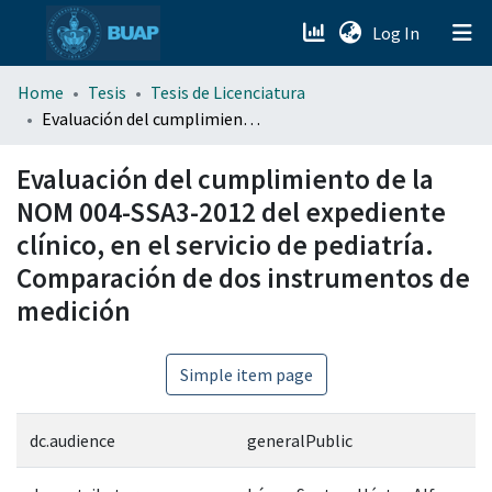
(current)
Log In
menu.section.about_menu
Home
Tesis
Tesis de Licenciatura
Evaluación del cumplimiento de la NOM 004-SSA3-2012 del expediente clínico, en el servicio de pediatría. Comparación de dos instrumentos de medición
All of DSpace
Evaluación del cumplimiento de la
NOM 004-SSA3-2012 del expediente
clínico, en el servicio de pediatría.
Comparación de dos instrumentos de
medición
Simple item page
dc.audience
generalPublic