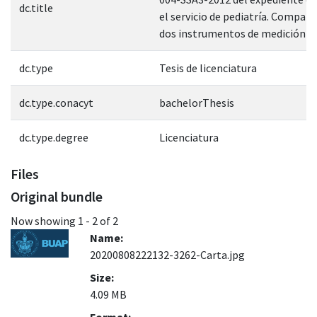
dc.title
el servicio de pediatría. Compara
dos instrumentos de medición
dc.type
Tesis de licenciatura
dc.type.conacyt
bachelorThesis
dc.type.degree
Licenciatura
Files
Original bundle
Now showing
1 - 2 of 2
Name:
20200808222132-3262-Carta.jpg
Size:
4.09 MB