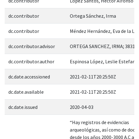
dc.contributor
López Santos, Héctor Alfonso
dc.contributor
Ortega Sánchez, Irma
dc.contributor
Méndez Hernández, Eva de la Lu
dc.contributor.advisor
ORTEGA SANCHEZ, IRMA; 38312
dc.contributor.author
Espinosa López, Leslie Estefania
dc.date.accessioned
2021-02-11T20:25:50Z
dc.date.available
2021-02-11T20:25:50Z
dc.date.issued
2020-04-03
“Hay registros de evidencias
arqueológicas, así como de doc
desde los años 2000-3000 A.C ace