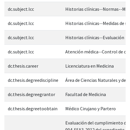
dc.subject.lcc
Historias clínicas--Normas--Méx
dc.subject.lcc
Historias clínicas--Medidas de s
dc.subject.lcc
Historias clínicas--Evaluación
dc.subject.lcc
Atención médica--Control de cal
dc.thesis.career
Licenciatura en Medicina
dc.thesis.degreediscipline
Área de Ciencias Naturales y de l
dc.thesis.degreegrantor
Facultad de Medicina
dc.thesis.degreetoobtain
Médico Cirujano y Partero
Evaluación del cumplimiento de
004-SSA3-2012 del expediente clí