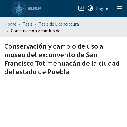
(current)
Log In
menu.section.about_menu
Home
Tesis
Tesis de Licenciatura
Conservación y cambio de uso a museo del exconvento de San Francisco Totimehuacán de la ciudad del estado de Puebla
All of DSpace
Conservación y cambio de uso a
museo del exconvento de San
Francisco Totimehuacán de la ciudad
del estado de Puebla