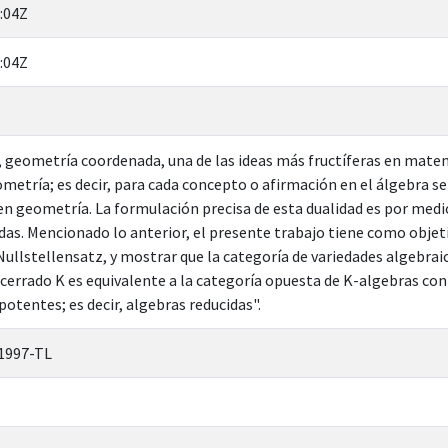
:04Z
:04Z
 geometría coordenada, una de las ideas más fructíferas en matemá
eometría; es decir, para cada concepto o afirmación en el álgebra s
n geometría. La formulación precisa de esta dualidad es por medio
das. Mencionado lo anterior, el presente trabajo tiene como obje
 Nullstellensatz, y mostrar que la categoría de variedades algebra
cerrado K es equivalente a la categoría opuesta de K-algebras c
otentes; es decir, algebras reducidas".
1997-TL