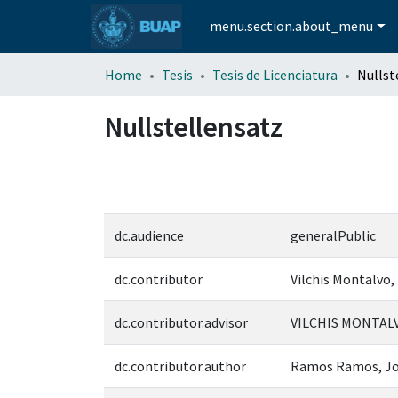
menu.section.about_menu
Home
Tesis
Tesis de Licenciatura
Nullst
Nullstellensatz
dc.audience
generalPublic
dc.contributor
Vilchis Montalvo,
dc.contributor.advisor
VILCHIS MONTALV
dc.contributor.author
Ramos Ramos, Jo