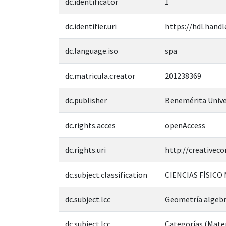
dc.identificator
1
dc.identifier.uri
https://hdl.handl
dc.language.iso
spa
dc.matricula.creator
201238369
dc.publisher
Benemérita Unive
dc.rights.acces
openAccess
dc.rights.uri
http://creativec
dc.subject.classification
CIENCIAS FÍSICO
dc.subject.lcc
Geometría algebr
dc.subject.lcc
Categorías (Mate