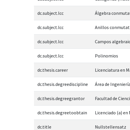
dc.subject.lcc
Álgebra conmuta
dc.subject.lcc
Anillos conmutat
dc.subject.lcc
Campos algebrai
dc.subject.lcc
Polinomios
dc.thesis.career
Licenciatura en 
dc.thesis.degreediscipline
Área de Ingeniería
dc.thesis.degreegrantor
Facultad de Cienc
dc.thesis.degreetoobtain
Licenciado (a) e
dc.title
Nullstellensatz