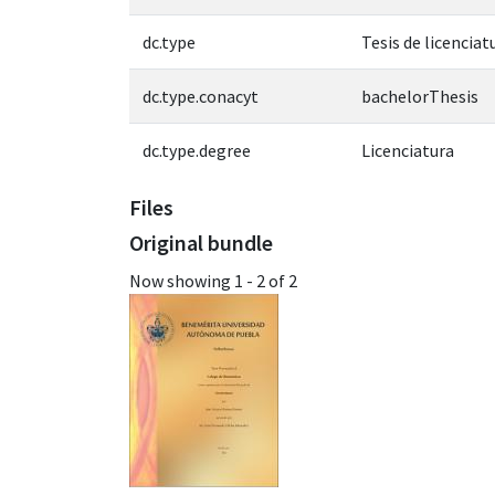
dc.type
Tesis de licenciat
dc.type.conacyt
bachelorThesis
dc.type.degree
Licenciatura
Files
Original bundle
Now showing
1 - 2 of 2