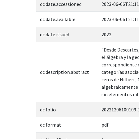
dc.date.accessioned
2023-06-06T21:11
dc.date.available
2023-06-06T21:11
dc.date.issued
2022
"Desde Descartes,
el álgebra y la g
correspondiente e
dc.description.abstract
categorías asocia
ceros de Hilbert,
algebraicamente 
sin elementos nilp
dc.folio
20221206100109-
dc.format
pdf