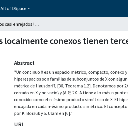
All of DSpace
Continuos casi enrejados localmente conexos tienen tercer producto simétrico único
s localmente conexos tienen terc
Abstract
"Un continuo X es un espacio métrico, compacto, conexo y d
hiperespacios son familias de subconjuntos de X con alguna
métrica de Hausdorﬀ, [36, Teorema 1.2]. Denotamos por 2X y
cerrado en X y no vacío} y {A ∈ 2X : A tiene a lo más n punt
conocido como el n-ésimo producto simétrico de X. El hiper
encajada en cada n-ésimo producto simétrico. El concepto
por K. Borsuk y S. Ulam en [6]."
URI