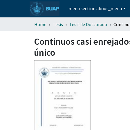
menu.section.about_menu
Home
Tesis
Tesis de Doctorado
Continuos casi enrejado
único