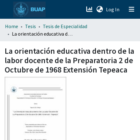
(current)
Log In
menu.section.about_menu
Home
Tesis
Tesis de Especialidad
La orientación educativa dentro de la labor docente de la Preparatoria 2 de Octubre de 1968 Extensión Tepeaca
All of DSpace
La orientación educativa dentro de la
labor docente de la Preparatoria 2 de
Octubre de 1968 Extensión Tepeaca