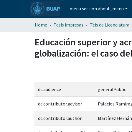
menu.section.about_menu
Home
Tesis impresas
Teis de Licenciatura
Educación superior y acr
globalización: el caso de
dc.audience
generalPublic
dc.contributor.advisor
Palacios Ramírez
dc.contributor.author
Martínez Hernán