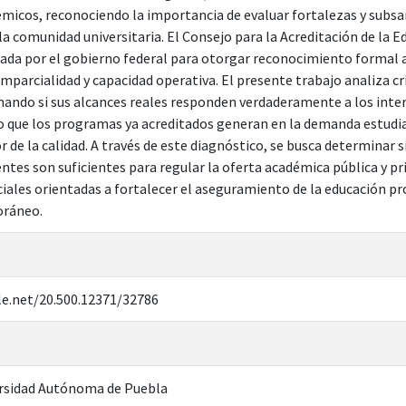
icos, reconociendo la importancia de evaluar fortalezas y subsana
a comunidad universitaria. El Consejo para la Acreditación de la Ed
zada por el gobierno federal para otorgar reconocimiento formal 
imparcialidad y capacidad operativa. El presente trabajo analiza crí
ando si sus alcances reales responden verdaderamente a los intere
o que los programas ya acreditados generan en la demanda estudiant
r de la calidad. A través de este diagnóstico, se busca determinar s
ntes son suficientes para regular la oferta académica pública y pr
ciales orientadas a fortalecer el aseguramiento de la educación pr
oráneo.
le.net/20.500.12371/32786
rsidad Autónoma de Puebla