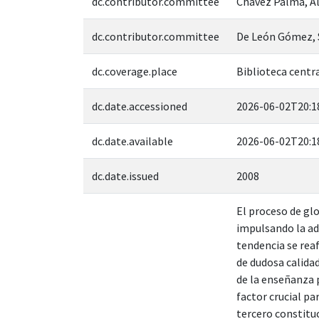
dc.contributor.committee
Chavez Palma, A
dc.contributor.committee
De León Gómez,
dc.coverage.place
Biblioteca centra
dc.date.accessioned
2026-06-02T20:1
dc.date.available
2026-06-02T20:1
dc.date.issued
2008
El proceso de gl
impulsando la ad
tendencia se reaf
de dudosa calidad
de la enseñanza 
factor crucial pa
tercero constituc