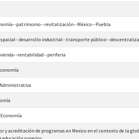
omía--patrimonio--revitalización--México--Puebla
pacial--desarrollo industrial--transporte público--descentraliz
vienda--rentabilidad--periferia
 Economía
Administrativa
nomía
n Economía
r y acreditación de programas en Mexico en el contexto de la globa
a educación superior