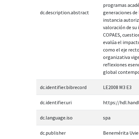
programas académ
dc.description.abstract
generaciones de l
instancia autori
valoración de su 
COPAES, cuestion
evalúa el impact
como el eje recto
organizativa vige
reflexiones esen
global contemp
dc.identifier.bibrecord
LE2008 M3 E3
dc.identifier.uri
https://hdl.hand
dc.language.iso
spa
dc.publisher
Benemérita Uvie