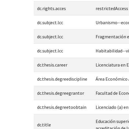
dc.rights.acces
restrictedAccess
dc.subject.lcc
Urbanismo--econ
dc.subject.lcc
Fragmentación es
dc.subject.lcc
Habitabilidad--vi
dc.thesis.career
Licenciatura en
dc.thesis.degreediscipline
Área Económico 
dc.thesis.degreegrantor
Facultad de Eco
dc.thesis.degreetoobtain
Licenciado (a) e
Educación superio
dc.title
acreditación de l