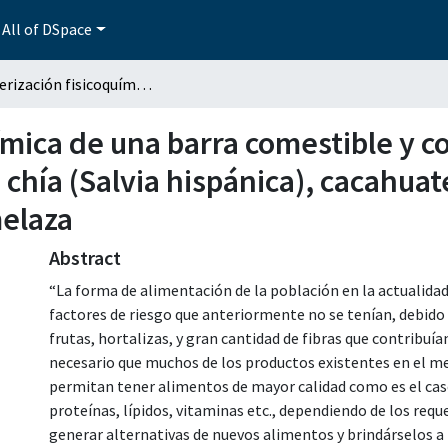
All of DSpace
Caracterización fisicoquímica de una barra comestible y con potencial efecto funcional, elaborada con chía (Salvia hispánica), cacahuate (Arachis hypogaea), avena (Avena sativa) y melaza
ímica de una barra comestible y c
 chía (Salvia hispánica), cacahua
melaza
Abstract
“La forma de alimentación de la población en la actualid
factores de riesgo que anteriormente no se tenían, debido
frutas, hortalizas, y gran cantidad de fibras que contribuía
necesario que muchos de los productos existentes en el me
permitan tener alimentos de mayor calidad como es el caso
proteínas, lípidos, vitaminas etc., dependiendo de los req
generar alternativas de nuevos alimentos y brindárselo