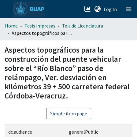
(current)
Log In
menu.section.about_menu
Home
Tesis impresas
Teis de Licenciatura
Aspectos topográficos para la construcción del puente vehicular sobre el “Río Blanco” paso de relámpago, Ver. desviación en kilómetros 39 + 500 carretera federal Córdoba-Veracruz.
All of DSpace
Aspectos topográficos para la
construcción del puente vehicular
sobre el “Río Blanco” paso de
relámpago, Ver. desviación en
kilómetros 39 + 500 carretera federal
Córdoba-Veracruz.
Simple item page
dc.audience
generalPublic