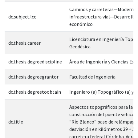
Caminos y carreteras—Moderniz
dc.subject.lcc
infraestructura vial—Desarrollo
económico.
Licenciatura en Ingeniería Topog
dc.thesis.career
Geodésica
dc.thesis.degreediscipline
Área de Ingeniería y Ciencias Exa
dc.thesis.degreegrantor
Facultad de Ingeniería
dc.thesis.degreetoobtain
Ingeniero (a) Topográfico (a) y 
Aspectos topográficos para la
construcción del puente vehicula
dc.title
“Río Blanco” paso de relámpago,
desviación en kilómetros 39 + 50
carretera federal Córdoba-Verac