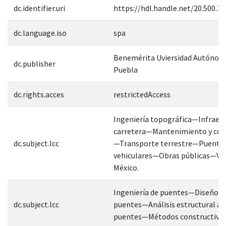
dc.identifier.uri
https://hdl.handle.net/20.500.1
dc.language.iso
spa
Benemérita Uviersidad Autónom
dc.publisher
Puebla
dc.rights.acces
restrictedAccess
Ingeniería topográfica—Infraes
carretera—Mantenimiento y con
dc.subject.lcc
—Transporte terrestre—Puente
vehiculares—Obras públicas—Ve
México.
Ingeniería de puentes—Diseño y 
dc.subject.lcc
puentes—Análisis estructural ap
puentes—Métodos constructivos