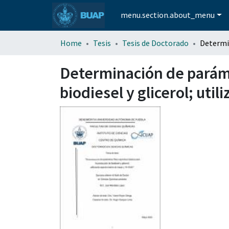
menu.section.about_menu
Home
Tesis
Tesis de Doctorado
Determinación de paráme
biodiesel y glicerol; ut