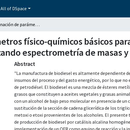
All of DSpace
Determinación de parámetros físico-químicos básicos para la producción de biodiesel y glicerol; utilizando espectrometría de masas y 1H-RMN
tros físico-químicos básicos para
ilizando espectrometría de masas
Abstract
"La manufactura de biodiesel es altamente dependiente de 
insumos del proceso y del gasto energético, por lo que n
de petrodiésel. El biodiesel es una mezcla de ésteres metíli
grasos que constituyen a aceites vegetales y grasas anima
con un alcohol de bajo peso molecular en presencia de un ca
sustitución de la sección de cadena glicerídica de los trig
metoxi o etoxi provenientes de los alcoholes. El presente 
de producción de biodiesel por catálisis alcalina homogénea
implementación de un OFR como equipo de reacción y la int