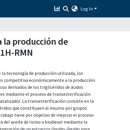
Log In
 la producción de
 y 1H-RMN
la tecnología de producción utilizada, los
o es competitiva económicamente a la producción
cos derivados de los triglicéridos de ácidos
les mediante el proceso de transesterificación
talizador. La transesterificación consiste en la
licéridos que constituyen al insumo por grupos
trabajo tiene por objetivo de mejorar el proceso
 del aceite de ricino a biodiesel mediante la
egración de un extractor líquido-líquido para