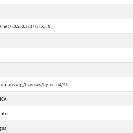
e.net/20.500.12371/12519
ommons.org/licenses/by-nc-nd/4.0
ICA
ento
gas