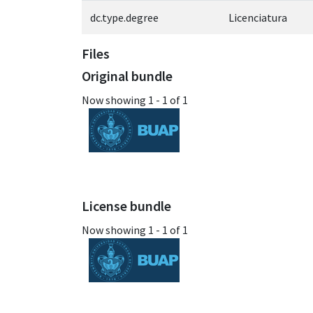
dc.type.degree
Licenciatura
Files
Original bundle
Now showing
1 - 1 of 1
License bundle
Now showing
1 - 1 of 1