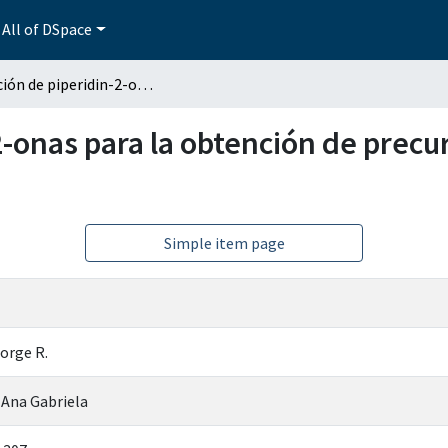
All of DSpace
Aplicación de piperidin-2-onas para la obtención de precursores de productos naturales bioactivos
2-onas para la obtención de prec
Simple item page
orge R.
 Ana Gabriela