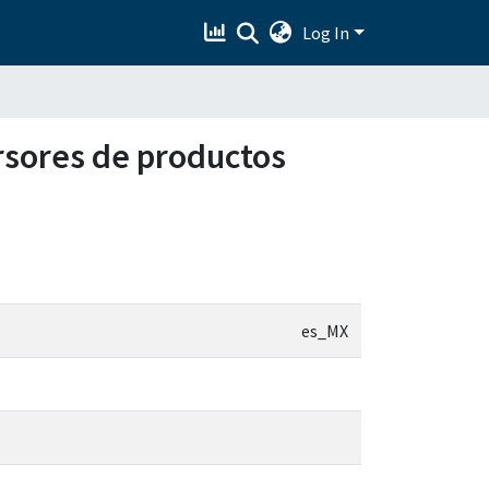
Log In
ursores de productos
es_MX