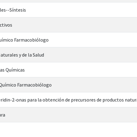
es--Síntesis
ctivos
Químico Farmacobiólogo
aturales y de la Salud
ias Químicas
n Químico Farmacobiólogo
eridin-2-onas para la obtención de precursores de productos natur
ura