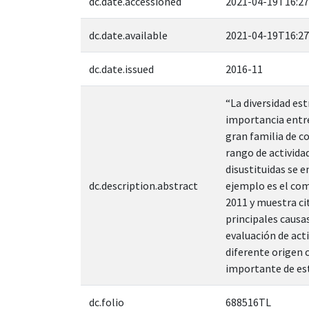
dc.date.accessioned
2021-04-19T16:27
dc.date.available
2021-04-19T16:27
dc.date.issued
2016-11
“La diversidad est
importancia entre
gran familia de c
rango de activida
disustituidas se
dc.description.abstract
ejemplo es el com
2011 y muestra ci
principales causa
evaluación de act
diferente origen 
importante de est
dc.folio
688516TL