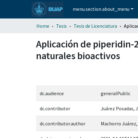
menu.section.about_menu
Home
Tesis
Tesis de Licenciatura
Aplicación de piperidin-
naturales bioactivos
dc.audience
generalPublic
dc.contributor
Juárez Posadas, J
dc.contributor.author
Machorro Juárez,