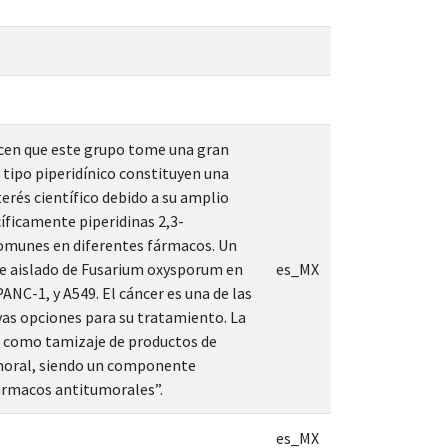
 hacen que este grupo tome una gran
 tipo piperidínico constituyen una
erés científico debido a su amplio
cíficamente piperidinas 2,3-
comunes en diferentes fármacos. Un
fue aislado de Fusarium oxysporum en
es_MX
ANC-1, y A549. El cáncer es una de las
vas opciones para su tratamiento. La
ea como tamizaje de productos de
umoral, siendo un componente
fármacos antitumorales”.
es_MX