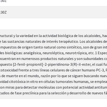
:30Z
:30Z
ructural y la variedad en la actividad biológica de los alcaloides,
 las sustancias naturales de interés terapéutico. Los alcaloides de
ompuestos de origen tanto natural como sintético, son de gran int
des biológicas: analgésica, neuroléptica, neurotrópica, etc. 1 Espe
 encuentran en numerosos productos naturales y son subunidades 
puesto [2-fenil-propionil]-2-piperidinona-3(R)-il-ester, el cual 
totoxicidad frente a tres líneas celulares de cáncer humano PC-3, P
s de muerte en el mundo, razón por lo que se siguen buscando nue
ividad citotóxica in vitro en células tumorales humanas, se empl
con miras para detectar moléculas con potencial actividad antit
udios de fase preclínica para la selección y desarrollo de nuevos 