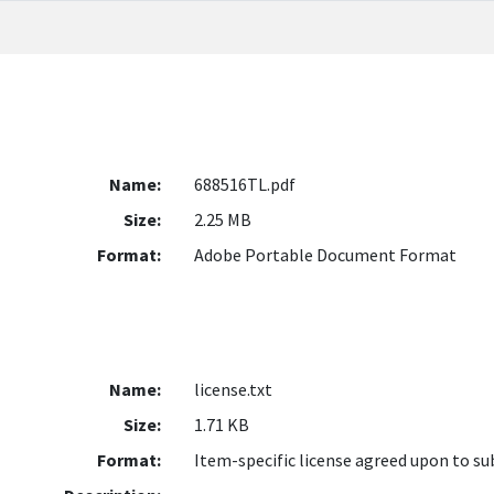
Name:
688516TL.pdf
Size:
2.25 MB
Format:
Adobe Portable Document Format
Name:
license.txt
Size:
1.71 KB
Format:
Item-specific license agreed upon to s