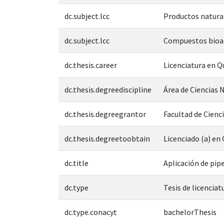
dc.subject.lcc
Productos natural
dc.subject.lcc
Compuestos bioa
dc.thesis.career
Licenciatura en 
dc.thesis.degreediscipline
Área de Ciencias N
dc.thesis.degreegrantor
Facultad de Cienc
dc.thesis.degreetoobtain
Licenciado (a) e
dc.title
Aplicación de pip
dc.type
Tesis de licenciat
dc.type.conacyt
bachelorThesis