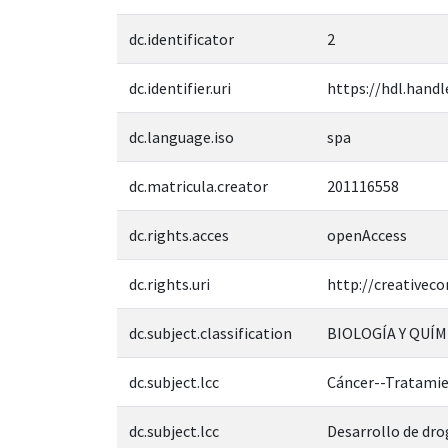
dc.identificator
2
dc.identifier.uri
https://hdl.handl
dc.language.iso
spa
dc.matricula.creator
201116558
dc.rights.acces
openAccess
dc.rights.uri
http://creativec
dc.subject.classification
BIOLOGÍA Y QUÍM
dc.subject.lcc
Cáncer--Tratami
dc.subject.lcc
Desarrollo de dro