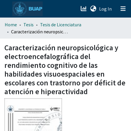
(current)
Log In
menu.section.about_menu
Home
Tesis
Tesis de Licenciatura
Caracterización neuropsicológica y electroencefalográfica del rendimiento cognitivo de las habilidades visuoespaciales en escolares con trastorno por déficit de atención e hiperactividad
All of DSpace
Caracterización neuropsicológica y
electroencefalográfica del
rendimiento cognitivo de las
habilidades visuoespaciales en
escolares con trastorno por déficit de
atención e hiperactividad