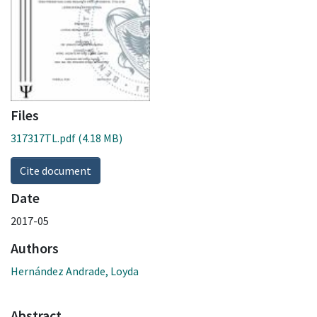
Files
317317TL.pdf
(4.18 MB)
Cite document
Date
2017-05
Authors
Hernández Andrade, Loyda
Abstract