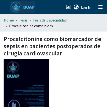
(current)
Log In
menu.section.about_menu
Home
Tesis
Tesis de Especialidad
Procalcitonina como biomarcador de sepsis en pacientes postoperados de cirugía cardiovascular
All of DSpace
Procalcitonina como biomarcador de
sepsis en pacientes postoperados de
cirugía cardiovascular