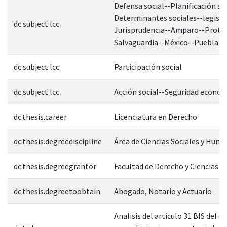
Defensa social--Planificación soc
Determinantes sociales--legisla
dc.subject.lcc
Jurisprudencia--Amparo--Protec
Salvaguardia--México--Puebla
dc.subject.lcc
Participación social
dc.subject.lcc
Acción social--Seguridad econó
dc.thesis.career
Licenciatura en Derecho
dc.thesis.degreediscipline
Área de Ciencias Sociales y Hum
dc.thesis.degreegrantor
Facultad de Derecho y Ciencias S
dc.thesis.degreetoobtain
Abogado, Notario y Actuario
Analisis del articulo 31 BIS del c