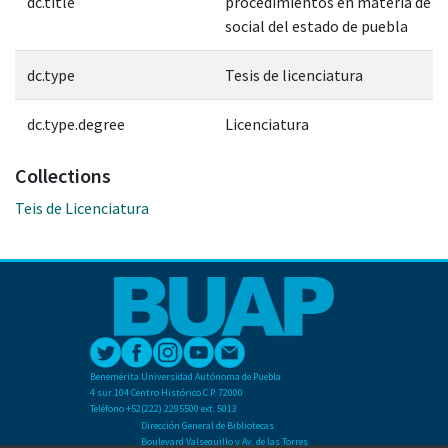
dc.title
procedimientos en materia de d
social del estado de puebla
dc.type
Tesis de licenciatura
dc.type.degree
Licenciatura
Collections
Teis de Licenciatura
Benemérita Universidad Autónoma de Puebla
4 sur 104 Centro Histórico C.P. 72000
Teléfono +52(222) 2295500 ext. 5013
Dirección General de Bibliotecas
Boulevard Valsequillo y Av. de las Torres