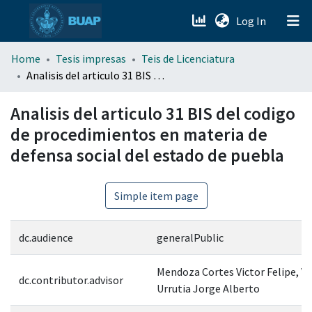
(current)
Log In
menu.section.about_menu
Home
Tesis impresas
Teis de Licenciatura
Analisis del articulo 31 BIS del codigo de procedimientos en materia de defensa social del estado de puebla
All of DSpace
Analisis del articulo 31 BIS del codigo
de procedimientos en materia de
defensa social del estado de puebla
Simple item page
dc.audience
generalPublic
Mendoza Cortes Victor Felipe, Vi
dc.contributor.advisor
Urrutia Jorge Alberto