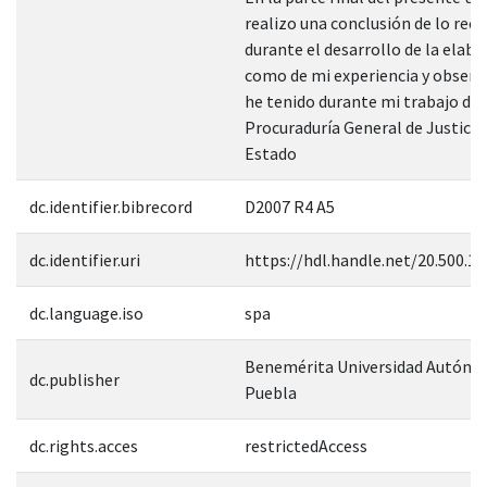
realizo una conclusión de lo rec
durante el desarrollo de la elabo
como de mi experiencia y observ
he tenido durante mi trabajo den
Procuraduría General de Justicia
Estado
dc.identifier.bibrecord
D2007 R4 A5
dc.identifier.uri
https://hdl.handle.net/20.500.1
dc.language.iso
spa
Benemérita Universidad Autóno
dc.publisher
Puebla
dc.rights.acces
restrictedAccess