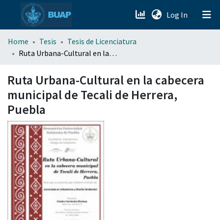
(current)
Log In
menu.section.about_menu
Home
Tesis
Tesis de Licenciatura
Ruta Urbana-Cultural en la cabecera municipal de Tecali de Herrera, Puebla
All of DSpace
Ruta Urbana-Cultural en la cabecera
municipal de Tecali de Herrera,
Puebla