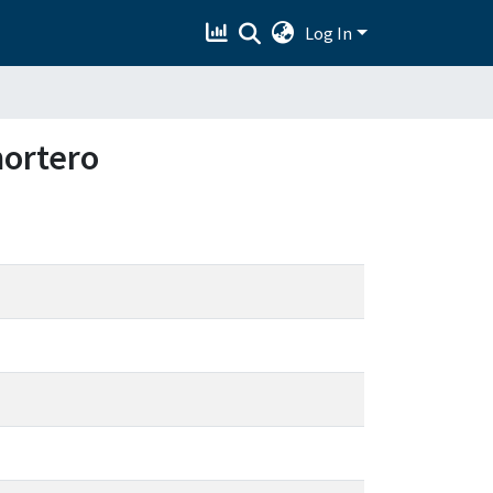
Log In
mortero