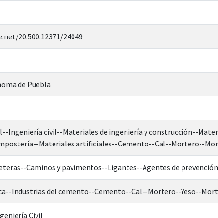
e.net/20.500.12371/24049
noma de Puebla
l--Ingeniería civil--Materiales de ingeniería y construcción--Mate
mpostería--Materiales artificiales--Cemento--Cal--Mortero--Mo
rreteras--Caminos y pavimentos--Ligantes--Agentes de prevención
ca--Industrias del cemento--Cemento--Cal--Mortero--Yeso--Mor
geniería Civil