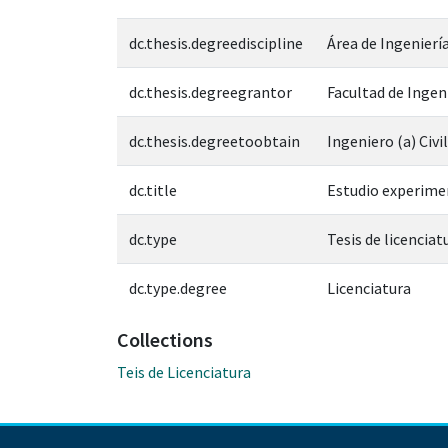
dc.thesis.degreediscipline
Área de Ingeniería
dc.thesis.degreegrantor
Facultad de Ingen
dc.thesis.degreetoobtain
Ingeniero (a) Civil
dc.title
Estudio experime
dc.type
Tesis de licenciat
dc.type.degree
Licenciatura
Collections
Teis de Licenciatura