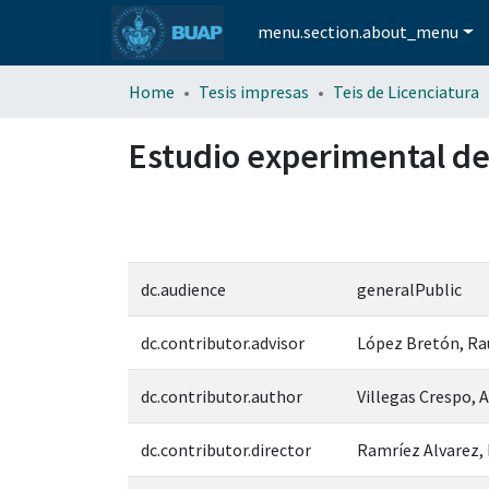
menu.section.about_menu
Home
Tesis impresas
Teis de Licenciatura
Estudio experimental de
dc.audience
generalPublic
dc.contributor.advisor
López Bretón, Ra
dc.contributor.author
Villegas Crespo, 
dc.contributor.director
Ramríez Alvarez, 