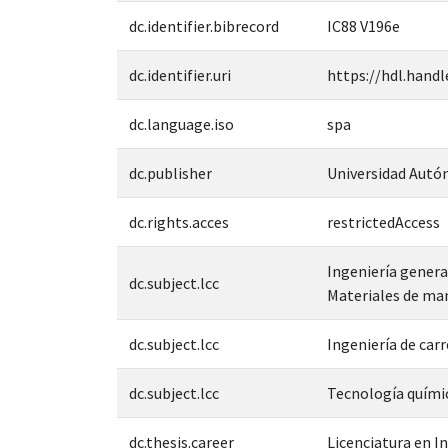
dc.identifier.bibrecord
IC88 V196e
dc.identifier.uri
https://hdl.handl
dc.language.iso
spa
dc.publisher
Universidad Autó
dc.rights.acces
restrictedAccess
Ingeniería genera
dc.subject.lcc
Materiales de ma
dc.subject.lcc
Ingeniería de ca
dc.subject.lcc
Tecnología quími
dc.thesis.career
Licenciatura en In