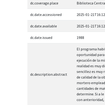
dc.coverage.place
Biblioteca Central
dc.date.accessioned
2025-01-21T16:12
dc.date.available
2025-01-21T16:12
dc.date.issued
1988
El programa habit
oportunidad para 
ejecución de la m
realidad es muy di
sencillez es muy 
dc.description.abstract
de calidad de la 
mortero empleado 
cantidades de mate
determine. Si a l
con anterioridad,