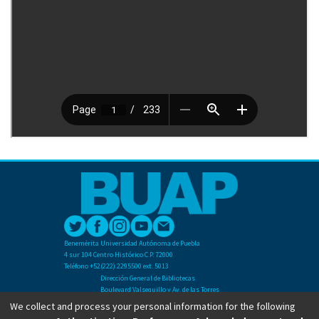
Benemérita Universidad Autónoma de Puebla
4 sur 104 Centro Histórico C.P. 72000
Teléfono +52(222) 2295500 ext. 5013
Dirección General de Bibliotecas
Boulevard Valsequillo y Av. de las Torres
Ciudad Universitaria. Col. San Manuel
We collect and process your personal information for the following
C.P. 72570