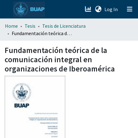
(current)
Log In
menu.section.about_menu
Home
Tesis
Tesis de Licenciatura
Fundamentación teórica de la comunicación integral en organizaciones de Iberoamérica
All of DSpace
Fundamentación teórica de la
comunicación integral en
organizaciones de Iberoamérica