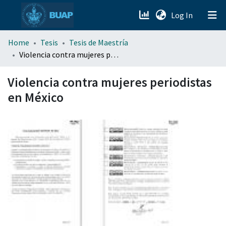
(current)
Log In
menu.section.about_menu
Home
Tesis
Tesis de Maestría
Violencia contra mujeres periodistas en México
All of DSpace
Violencia contra mujeres periodistas
en México