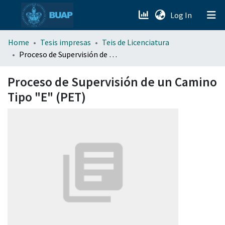
(current)
Log In
menu.section.about_menu
Home
Tesis impresas
Teis de Licenciatura
Proceso de Supervisión de un Camino Tipo "E" (PET)
All of DSpace
Proceso de Supervisión de un Camino
Tipo "E" (PET)