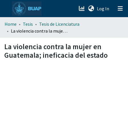
(current)
Log In
menu.section.about_menu
Home
Tesis
Tesis de Licenciatura
La violencia contra la mujer en Guatemala; ineficacia del estado
All of DSpace
La violencia contra la mujer en
Guatemala; ineficacia del estado