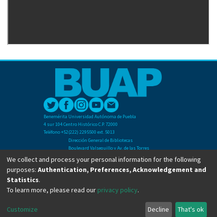
Benemérita Universidad Autónoma de Puebla
4 sur 104 Centro Histórico C.P. 72000
Teléfono +52(222) 2295500 ext. 5013
Dirección General de Bibliotecas
Boulevard Valsequillo y Av. de las Torres
Ciudad Universitaria. Col. San Manuel
We collect and process your personal information for the following
C.P. 72570
purposes:
Authentication, Preferences, Acknowledgement and
Teléfono +52 (222) 2295500 Ext 2901
Statistics
.
To learn more, please read our
privacy policy
.
Copyright © Dirección General de Bibliotecas - BUAP 2024. All right reserved.
Customize
Decline
That's ok