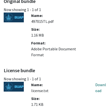
Original bundle
Now showing
1 - 1 of 1
Name:
497015TL.pdf
Size:
1.16 MB
Format:
Adobe Portable Document
Format
License bundle
Now showing
1 - 1 of 1
Name:
Downl
license.txt
oad
Size:
1.71 KB