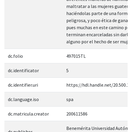
maltratar a las mujeres guatema
haciéndolas parte de una forma i
peligrosa, y poco ética de ganars
pues muchas en este camino per
terminan encarceladas sin darle
alguno por el hecho de ser mujer
dc.folio
497015TL
dc.identificator
5
dc.identifier.uri
https://hdl.handle.net/20.500.1
dc.language.iso
spa
dc.matricula.creator
200611586
Benemérita Universidad Autóno
dc.publisher