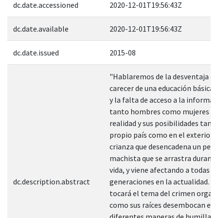
dc.date.accessioned
2020-12-01T19:56:43Z
dc.date.available
2020-12-01T19:56:43Z
dc.date.issued
2015-08
"Hablaremos de la desventaja qu
carecer de una educación básica 
y la falta de acceso a la informac
tanto hombres como mujeres ig
realidad y sus posibilidades tant
propio país como en el exterior, y
crianza que desencadena un pe
machista que se arrastra durante
vida, y viene afectando a todas la
dc.description.abstract
generaciones en la actualidad. 
tocará el tema del crimen organi
como sus raíces desembocan en
diferentes maneras de humillar 