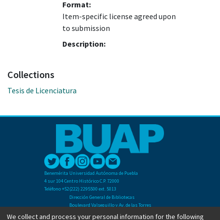
Format:
Item-specific license agreed upon
to submission
Description:
Collections
Tesis de Licenciatura
Benemérita Universidad Autónoma de Puebla
4 sur 104 Centro Histórico C.P. 72000
Teléfono +52(222) 2295500 ext. 5013
Dirección General de Bibliotecas
Boulevard Valsequillo y Av. de las Torres
Ciudad Universitaria. Col. San Manuel
We collect and process your personal information for the following