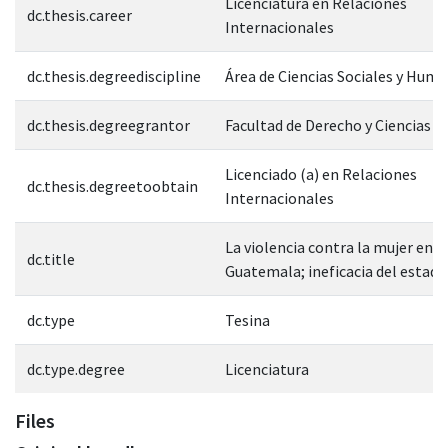
Licenciatura en Relaciones
dc.thesis.career
Internacionales
dc.thesis.degreediscipline
Área de Ciencias Sociales y Hum
dc.thesis.degreegrantor
Facultad de Derecho y Ciencias S
Licenciado (a) en Relaciones
dc.thesis.degreetoobtain
Internacionales
La violencia contra la mujer en
dc.title
Guatemala; ineficacia del estado
dc.type
Tesina
dc.type.degree
Licenciatura
Files