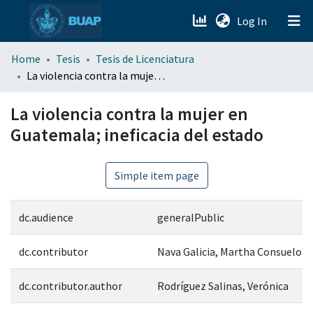
(current)
Log In
menu.section.about_menu
Home
Tesis
Tesis de Licenciatura
La violencia contra la mujer en Guatemala; ineficacia del estado
All of DSpace
La violencia contra la mujer en
Guatemala; ineficacia del estado
Simple item page
dc.audience
generalPublic
dc.contributor
Nava Galicia, Martha Consuelo
dc.contributor.author
Rodríguez Salinas, Verónica