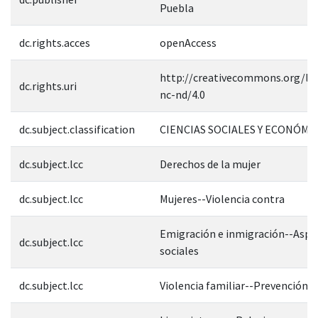
Puebla
dc.rights.acces
openAccess
http://creativecommons.org/lic
dc.rights.uri
nc-nd/4.0
dc.subject.classification
CIENCIAS SOCIALES Y ECONÓMI
dc.subject.lcc
Derechos de la mujer
dc.subject.lcc
Mujeres--Violencia contra
Emigración e inmigración--Aspe
dc.subject.lcc
sociales
dc.subject.lcc
Violencia familiar--Prevención