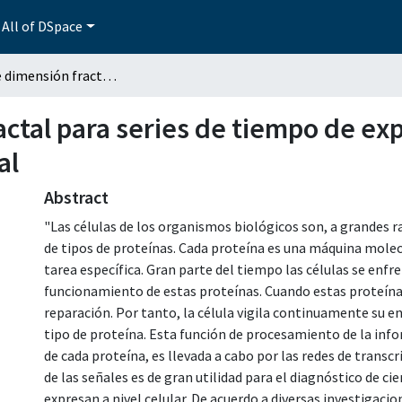
All of DSpace
Análisis de dimensión fractal para series de tiempo de expresión génica mediante una red neuronal artificial
actal para series de tiempo de e
al
Abstract
"Las células de los organismos biológicos son, a grandes r
de tipos de proteínas. Cada proteína es una máquina mole
tarea específica. Gran parte del tiempo las células se enfr
funcionamiento de estas proteínas. Cuando estas proteínas
reparación. Por tanto, la célula vigila continuamente su en
tipo de proteína. Esta función de procesamiento de la inf
de cada proteína, es llevada a cabo por las redes de transc
de las señales es de gran utilidad para el diagnóstico de c
expresan a nivel celular. De acuerdo a diversas investigacio