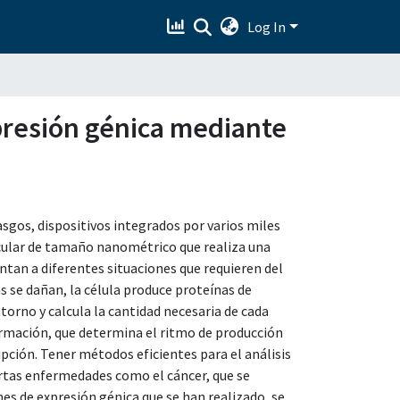
Log In
xpresión génica mediante
asgos, dispositivos integrados por varios miles
cular de tamaño nanométrico que realiza una
entan a diferentes situaciones que requieren del
 se dañan, la célula produce proteínas de
torno y calcula la cantidad necesaria de cada
ormación, que determina el ritmo de producción
ripción. Tener métodos eficientes para el análisis
iertas enfermedades como el cáncer, que se
nes de expresión génica que se han realizado, se