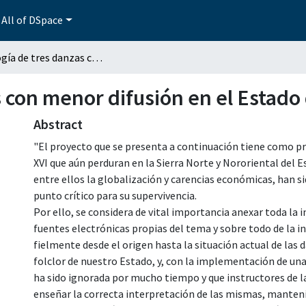
All of DSpace
Antología de tres danzas con menor difusión en el Estado de Puebla
s con menor difusión en el Estado
Abstract
"El proyecto que se presenta a continuación tiene como pri
XVI que aún perduran en la Sierra Norte y Nororiental del 
entre ellos la globalización y carencias económicas, han 
punto crítico para su supervivencia.
Por ello, se considera de vital importancia anexar toda la 
fuentes electrónicas propias del tema y sobre todo de la
fielmente desde el origen hasta la situación actual de las
folclor de nuestro Estado, y, con la implementación de un
ha sido ignorada por mucho tiempo y que instructores de 
enseñar la correcta interpretación de las mismas, manteni