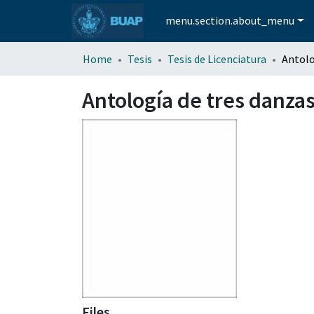
menu.section.about_menu
Home
Tesis
Tesis de Licenciatura
Antología de tres danza
Files