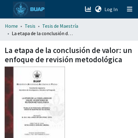
(current)
Log In
menu.section.about_menu
Home
Tesis
Tesis de Maestría
La etapa de la conclusión de valor: un enfoque de revisión metodológica
All of DSpace
La etapa de la conclusión de valor: un
enfoque de revisión metodológica