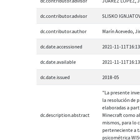
dc.contributor.advisor
JUAREZ LOPEZ, J
dc.contributor.advisor
SLISKO IGNJATOV,
dc.contributor.author
Marín Acevedo, J
dc.date.accessioned
2021-11-11T16:13
dc.date.available
2021-11-11T16:13
dc.date.issued
2018-05
"La presente inve
la resolución de 
elaboradas a parti
dc.description.abstract
Minecraft como al
mismos, para lo c
perteneciente a t
psicométrica WISC