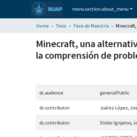
menu.section.about_menu
Home
Tesis
Tesis de Maestría
Minecraft, una alternati
la comprensión de probl
dc.audience
generalPublic
dc.contributor
Juárez López, Jo
dc.contributor
Slisko Ignjatov, J