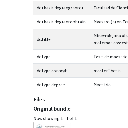
dc.thesis.degreegrantor
Facultad de Cienc
dc.thesis.degreetoobtain
Maestro (a) en E
Minecraft, una al
dc.title
matemáticos: est
dc.type
Tesis de maestría
dc.type.conacyt
masterThesis
dc.type.degree
Maestría
Files
Original bundle
Now showing
1 - 1 of 1