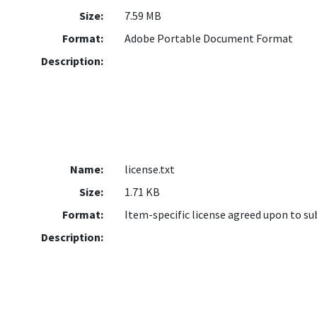
Size:
7.59 MB
Format:
Adobe Portable Document Format
Description:
Name:
license.txt
Size:
1.71 KB
Format:
Item-specific license agreed upon to s
Description: