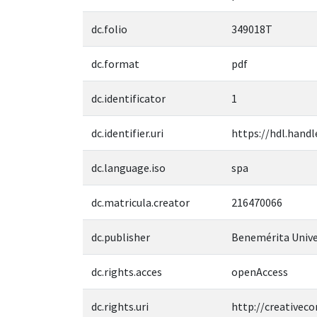
dc.folio
349018T
dc.format
pdf
dc.identificator
1
dc.identifier.uri
https://hdl.handl
dc.language.iso
spa
dc.matricula.creator
216470066
dc.publisher
Benemérita Unive
dc.rights.acces
openAccess
dc.rights.uri
http://creativec