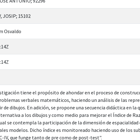
OSE ANTONIO; 92296
 JOSIP; 15102
im Osvaldo
:14Z
:14Z
stigación tiene el propósito de ahondar en el proceso de construc
problemas verbales matemáticos, haciendo un análisis de las repr
r de dibujos. En adición, se propone una secuencia didáctica en la 
ternativa a los dibujos y como medio para mejorar el Índice de R
ual se contempla la participación de la dimensión de espacialida
ales modelos. Dicho índice es monitoreado haciendo uso de los su
-IV, que funge tanto de pre como de post-test".