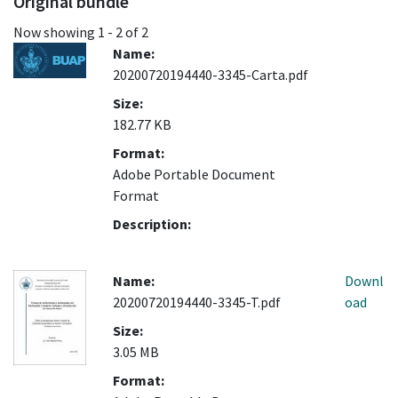
Original bundle
Now showing
1 - 2 of 2
Name:
20200720194440-3345-Carta.pdf
Size:
182.77 KB
Format:
Adobe Portable Document
Format
Description:
Name:
Downl
20200720194440-3345-T.pdf
oad
Size:
3.05 MB
Format: