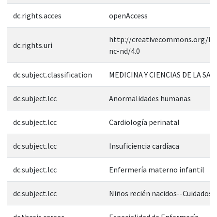
dc.rights.acces
openAccess
http://creativecommons.org/lic
dc.rights.uri
nc-nd/4.0
dc.subject.classification
MEDICINA Y CIENCIAS DE LA SAL
dc.subject.lcc
Anormalidades humanas
dc.subject.lcc
Cardiología perinatal
dc.subject.lcc
Insuficiencia cardíaca
dc.subject.lcc
Enfermería materno infantil
dc.subject.lcc
Niños recién nacidos--Cuidados
dc.thesis.career
Especialidad de Enfermería