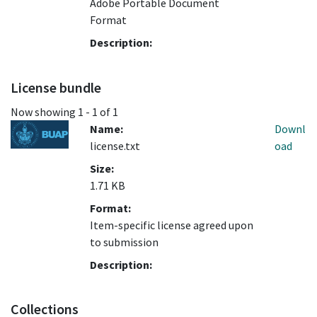
Adobe Portable Document
Format
Description:
License bundle
Now showing
1 - 1 of 1
Name:
Downl
license.txt
oad
Size:
1.71 KB
Format:
Item-specific license agreed upon
to submission
Description:
Collections