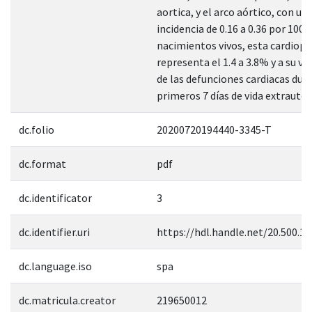
aortica, y el arco aórtico, con un
incidencia de 0.16 a 0.36 por 1000
nacimientos vivos, esta cardiopa
representa el 1.4 a 3.8% y a su ve
de las defunciones cardiacas dur
primeros 7 días de vida extrauter
dc.folio
20200720194440-3345-T
dc.format
pdf
dc.identificator
3
dc.identifier.uri
https://hdl.handle.net/20.500.1
dc.language.iso
spa
dc.matricula.creator
219650012