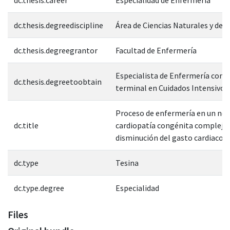
dc.thesis.degreediscipline
Área de Ciencias Naturales y de l
dc.thesis.degreegrantor
Facultad de Enfermería
Especialista de Enfermería con 
dc.thesis.degreetoobtain
terminal en Cuidados Intensivos
Proceso de enfermería en un ne
dc.title
cardiopatía congénita compleja 
disminución del gasto cardiaco
dc.type
Tesina
dc.type.degree
Especialidad
Files