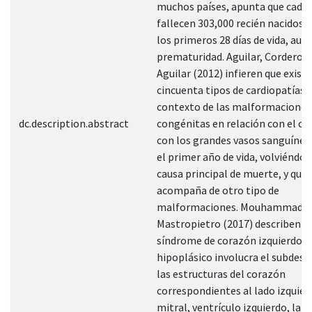
muchos países, apunta que cada
fallecen 303,000 recién nacidos 
los primeros 28 días de vida, aun
prematuridad. Aguilar, Corderoy
Aguilar (2012) infieren que exist
cincuenta tipos de cardiopatías e
contexto de las malformaciones
dc.description.abstract
congénitas en relación con el co
con los grandes vasos sanguíneo
el primer año de vida, volviéndo
causa principal de muerte, y que 
acompaña de otro tipo de
malformaciones. Mouhammad &
Mastropietro (2017) describen qu
síndrome de corazón izquierdo
hipoplásico involucra el subdesa
las estructuras del corazón
correspondientes al lado izquier
mitral, ventrículo izquierdo, la v