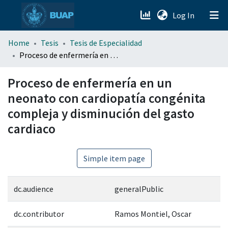
(current)
Log In
menu.section.about_menu
Home
Tesis
Tesis de Especialidad
Proceso de enfermería en un neonato con cardiopatía congénita compleja y disminución del gasto cardiaco
All of DSpace
Proceso de enfermería en un
neonato con cardiopatía congénita
compleja y disminución del gasto
cardiaco
Simple item page
dc.audience
generalPublic
dc.contributor
Ramos Montiel, Oscar