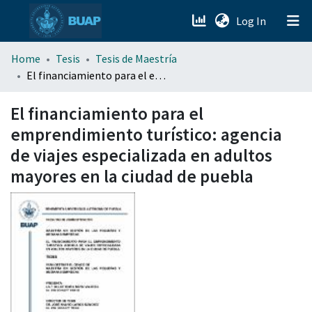
(current)
Log In
menu.section.about_menu
Home
Tesis
Tesis de Maestría
El financiamiento para el emprendimiento turístico: agencia de viajes especializada en adultos mayores en la ciudad de puebla
All of DSpace
El financiamiento para el
emprendimiento turístico: agencia
de viajes especializada en adultos
mayores en la ciudad de puebla