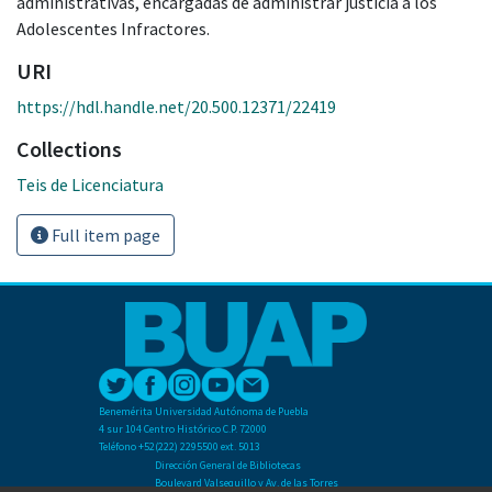
administrativas, encargadas de administrar justicia a los
Adolescentes Infractores.
URI
https://hdl.handle.net/20.500.12371/22419
Collections
Teis de Licenciatura
Full item page
Benemérita Universidad Autónoma de Puebla
4 sur 104 Centro Histórico C.P. 72000
Teléfono +52(222) 2295500 ext. 5013
Dirección General de Bibliotecas
Boulevard Valsequillo y Av. de las Torres