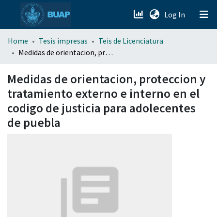
(current)
Log In
menu.section.about_menu
Home
Tesis impresas
Teis de Licenciatura
Medidas de orientacion, proteccion y tratamiento externo e interno en el codigo de justicia para adolecentes de puebla
All of DSpace
Medidas de orientacion, proteccion y
tratamiento externo e interno en el
codigo de justicia para adolecentes
de puebla