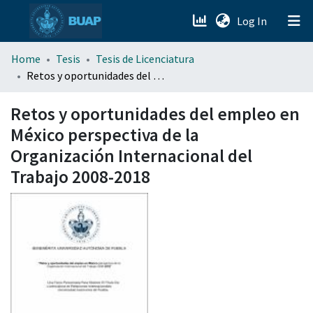
(current)
Log In
menu.section.about_menu
Home
Tesis
Tesis de Licenciatura
Retos y oportunidades del empleo en México perspectiva de la Organización Internacional del Trabajo 2008-2018
All of DSpace
Retos y oportunidades del empleo en
México perspectiva de la
Organización Internacional del
Trabajo 2008-2018