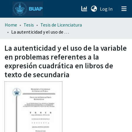
(current)
Log In
menu.section.about_menu
Home
Tesis
Tesis de Licenciatura
La autenticidad y el uso de la variable en problemas referentes a la expresión cuadrática en libros de texto de secundaria
All of DSpace
La autenticidad y el uso de la variable
en problemas referentes a la
expresión cuadrática en libros de
texto de secundaria