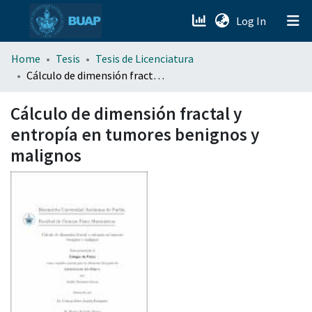
(current)
Log In
menu.section.about_menu
Home
Tesis
Tesis de Licenciatura
Cálculo de dimensión fractal y entropía en tumores benignos y malignos
All of DSpace
Cálculo de dimensión fractal y
entropía en tumores benignos y
malignos