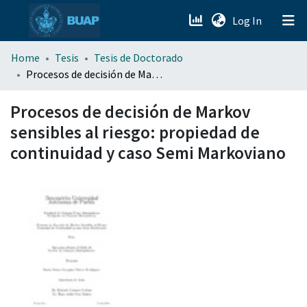
(current)
Log In
menu.section.about_menu
Home
Tesis
Tesis de Doctorado
Procesos de decisión de Markov sensibles al riesgo: propiedad de continuidad y caso Semi Markoviano
All of DSpace
Procesos de decisión de Markov
sensibles al riesgo: propiedad de
continuidad y caso Semi Markoviano