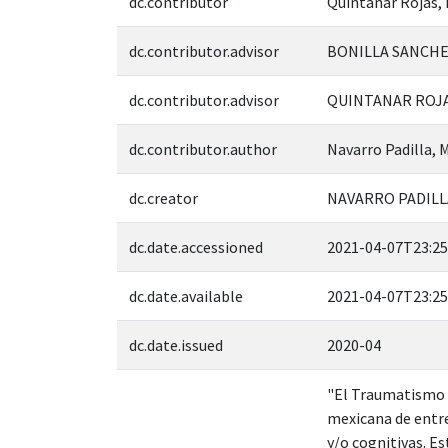
dc.contributor
Quintanar Rojas, 
dc.contributor.advisor
BONILLA SANCHEZ
dc.contributor.advisor
QUINTANAR ROJAS
dc.contributor.author
Navarro Padilla, 
dc.creator
NAVARRO PADILLA
dc.date.accessioned
2021-04-07T23:25
dc.date.available
2021-04-07T23:25
dc.date.issued
2020-04
"El Traumatismo C
mexicana de entre
y/o cognitivas. E