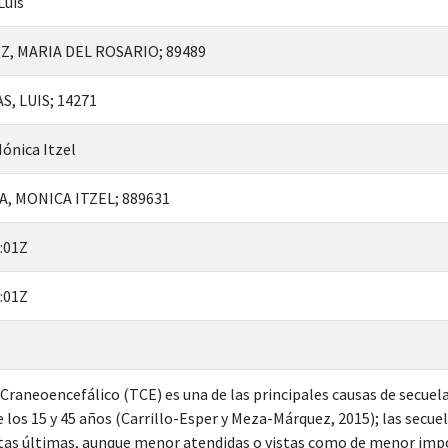
Luis
, MARIA DEL ROSARIO; 89489
, LUIS; 14271
Mónica Itzel
, MONICA ITZEL; 889631
:01Z
:01Z
raneoencefálico (TCE) es una de las principales causas de secuela
 los 15 y 45 años (Carrillo-Esper y Meza-Márquez, 2015); las secue
stas últimas, aunque menor atendidas o vistas como de menor imp