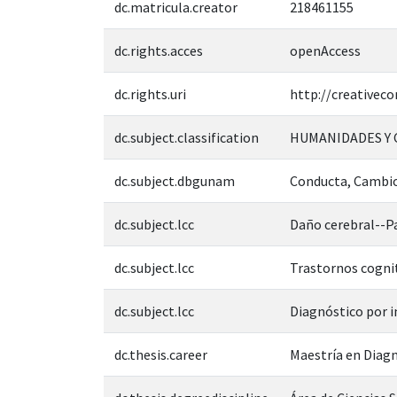
dc.matricula.creator
218461155
dc.rights.acces
openAccess
dc.rights.uri
http://creativec
dc.subject.classification
HUMANIDADES Y 
dc.subject.dbgunam
Conducta, Cambio
dc.subject.lcc
Daño cerebral--P
dc.subject.lcc
Trastornos cogni
dc.subject.lcc
Diagnóstico por 
dc.thesis.career
Maestría en Diagn