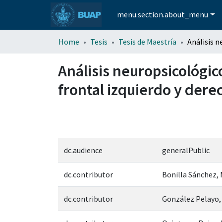
menu.section.about_menu
Home
Tesis
Tesis de Maestría
Análisis neuropsicológic
frontal izquierdo y dere
dc.audience
generalPublic
dc.contributor
Bonilla Sánchez, 
dc.contributor
González Pelayo,