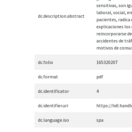
sensitivas, son i
laboral, social, e
dc.description.abstract
pacientes, radica
explicaciones los
reincorporarse de
accidentes de trá
motivos de consul
dc.folio
16532020T
dc.format
pdf
dc.identificator
4
dc.identifier.uri
https://hdl.handl
dc.language.iso
spa