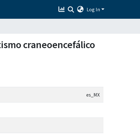
Log In
atismo craneoencefálico
es_MX