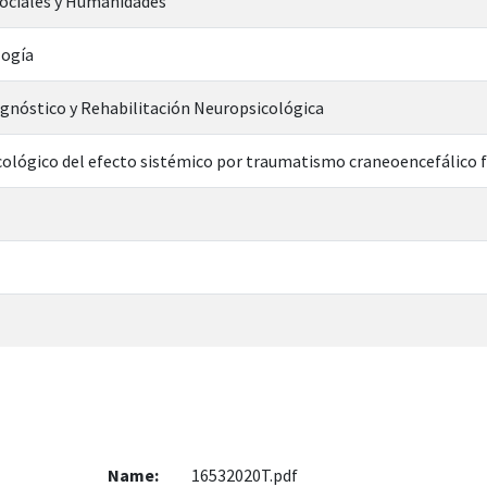
Sociales y Humanidades
logía
gnóstico y Rehabilitación Neuropsicológica
cológico del efecto sistémico por traumatismo craneoencefálico f
Name:
16532020T.pdf