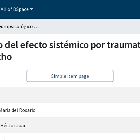
All of DSpace
Análisis neuropsicológico del efecto sistémico por traumatismo craneoencefálico frontal izquierdo y derecho
o del efecto sistémico por traum
cho
Simple item page
María del Rosario
 Héctor Juan