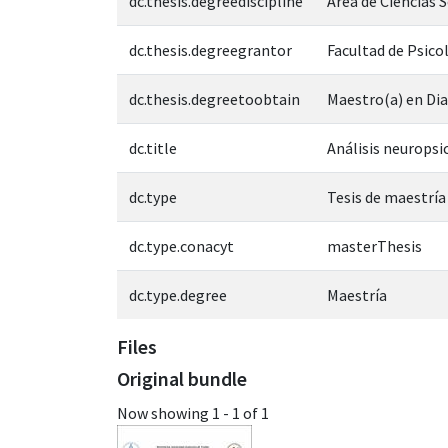
dc.thesis.degreediscipline
Área de Ciencias 
dc.thesis.degreegrantor
Facultad de Psico
dc.thesis.degreetoobtain
Maestro(a) en Dia
dc.title
Análisis neuropsi
dc.type
Tesis de maestría
dc.type.conacyt
masterThesis
dc.type.degree
Maestría
Files
Original bundle
Now showing
1 - 1 of 1