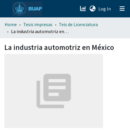
(current)
Log In
menu.section.about_menu
Home
Tesis impresas
Teis de Licenciatura
La industria automotriz en México
All of DSpace
La industria automotriz en México