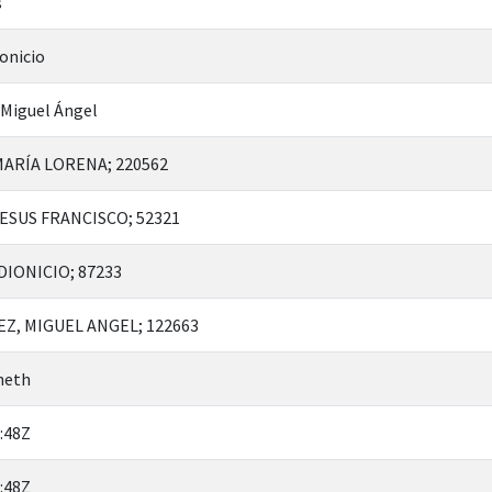
s
onicio
 Miguel Ángel
ARÍA LORENA; 220562
ESUS FRANCISCO; 52321
IONICIO; 87233
Z, MIGUEL ANGEL; 122663
neth
:48Z
:48Z