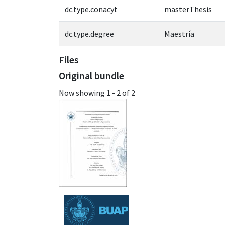
dc.type.conacyt
masterThesis
dc.type.degree
Maestría
Files
Original bundle
Now showing
1 - 2 of 2