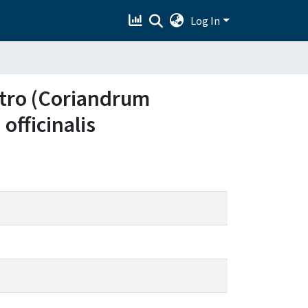
Log In
ntro (Coriandrum
officinalis