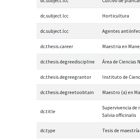
dc.subject.lcc
Cultivo de plantas
dc.subject.lcc
Horticultura
dc.subject.lcc
Agentes antiinfe
dc.thesis.career
Maestria en Mane
dc.thesis.degreediscipline
Área de Ciencias N
dc.thesis.degreegrantor
Instituto de Cienc
dc.thesis.degreetoobtain
Maestro (a) en M
Supervivencia de 
dc.title
Salvia officinalis
dc.type
Tesis de maestría