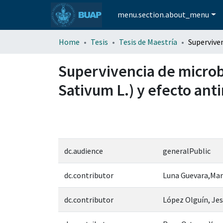
menu.section.about_menu
Home
Tesis
Tesis de Maestría
Supervivencia de microb
Sativum L.) y efecto anti
dc.audience
generalPublic
dc.contributor
Luna Guevara,Mar
dc.contributor
López Olguín, Jes