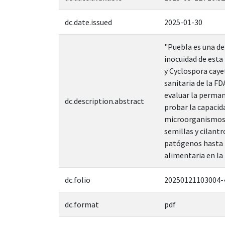
dc.date.issued
2025-01-30
"Puebla es una de
inocuidad de esta
y Cyclospora caye
sanitaria de la F
evaluar la perman
dc.description.abstract
probar la capacida
microorganismos y
semillas y cilantr
patógenos hasta l
alimentaria en la 
dc.folio
20250121103004-
dc.format
pdf