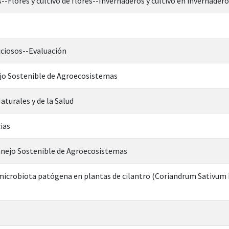
--Flores y cultivo de flores--Invernaderos y cultivo en invernadero
cciosos--Evaluación
jo Sostenible de Agroecosistemas
aturales y de la Salud
ias
anejo Sostenible de Agroecosistemas
microbiota patógena en plantas de cilantro (Coriandrum Sativum L