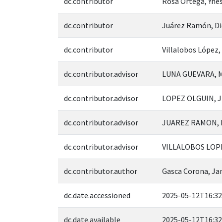
dc.contributor
Rosa Ortega, Yne
dc.contributor
Juárez Ramón, Di
dc.contributor
Villalobos López,
dc.contributor.advisor
LUNA GUEVARA, M
dc.contributor.advisor
LOPEZ OLGUIN, J
dc.contributor.advisor
JUAREZ RAMON, D
dc.contributor.advisor
VILLALOBOS LOPE
dc.contributor.author
Gasca Corona, Ja
dc.date.accessioned
2025-05-12T16:32
dc.date.available
2025-05-12T16:32