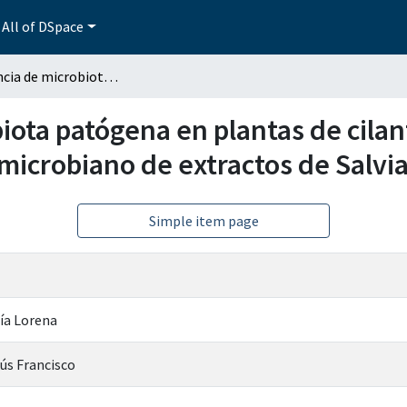
All of DSpace
Supervivencia de microbiota patógena en plantas de cilantro (Coriandrum Sativum L.) y efecto antimicrobiano de extractos de Salvia officinalis
iota patógena en plantas de cila
microbiano de extractos de Salvia 
Simple item page
ía Lorena
ús Francisco