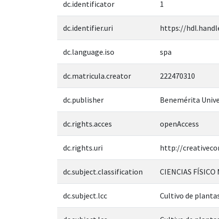
dc.identificator
1
dc.identifier.uri
https://hdl.handl
dc.language.iso
spa
dc.matricula.creator
222470310
dc.publisher
Benemérita Unive
dc.rights.acces
openAccess
dc.rights.uri
http://creativec
dc.subject.classification
CIENCIAS FÍSICO
dc.subject.lcc
Cultivo de plant