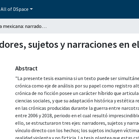
All of DSpace
Crónica mexicana: narradores, sujetos y narraciones en el periodo del narcotráfico de los años 2006-2018
ores, sujetos y narraciones en el
Abstract
"La presente tesis examina si un texto puede ser simultán
crónica como eje de análisis por su papel como registro alte
crónica de no ficción posee un carácter híbrido que articul
ciencias sociales, y que su adaptación histórica y estética 
en las crónicas producidas durante la guerra entre narcotr
entre 2006 y 2018, periodo en el cual resultó imprescindible
ello, se estructuraron tres ejes: narradores, sujetos y narr
vínculo directo con los hechos; los sujetos incluyen víctim
realidad violenta y no ficticia. La tesis plantea que estas 