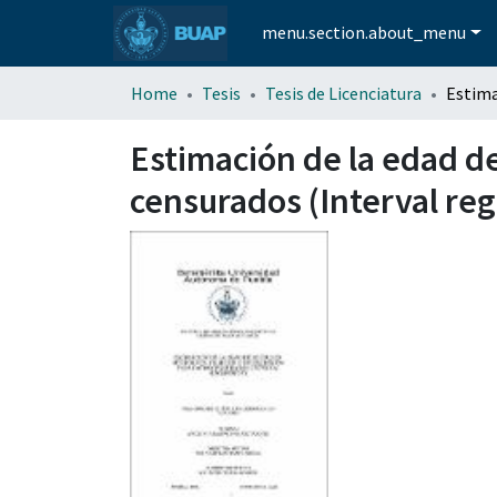
menu.section.about_menu
Home
Tesis
Tesis de Licenciatura
Estimación de la edad d
censurados (Interval reg