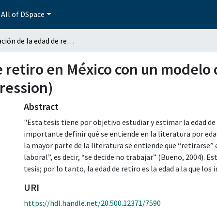
All of DSpace
Estimación de la edad de retiro en México con un modelo de regresión para datos censurados (Interval regression)
e retiro en México con un modelo 
ression)
Abstract
"Esta tesis tiene por objetivo estudiar y estimar la edad de
importante definir qué se entiende en la literatura por ed
la mayor parte de la literatura se entiende que “retirarse” 
laboral”, es decir, “se decide no trabajar” (Bueno, 2004). Est
tesis; por lo tanto, la edad de retiro es la edad a la que los 
URI
https://hdl.handle.net/20.500.12371/7590