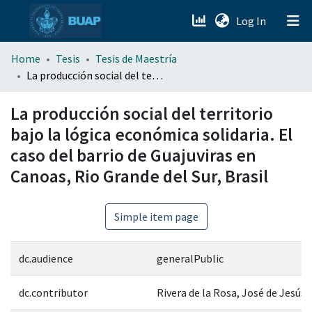
(current)
Log In
menu.section.about_menu
Home
Tesis
Tesis de Maestría
La producción social del territorio bajo la lógica económica solidaria. El caso del barrio de Guajuviras en Canoas, Rio Grande del Sur, Brasil
All of DSpace
La producción social del territorio
bajo la lógica económica solidaria. El
caso del barrio de Guajuviras en
Canoas, Rio Grande del Sur, Brasil
Simple item page
dc.audience
generalPublic
dc.contributor
Rivera de la Rosa, José de Jesús