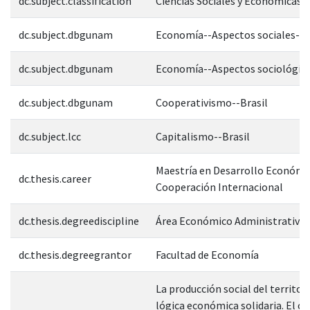
dc.subject.classification
Ciencias Sociales y Económicas
dc.subject.dbgunam
Economía--Aspectos sociales--B
dc.subject.dbgunam
Economía--Aspectos sociológico
dc.subject.dbgunam
Cooperativismo--Brasil
dc.subject.lcc
Capitalismo--Brasil
Maestría en Desarrollo Económi
dc.thesis.career
Cooperación Internacional
dc.thesis.degreediscipline
Área Económico Administrativa
dc.thesis.degreegrantor
Facultad de Economía
La producción social del territori
lógica económica solidaria. El ca