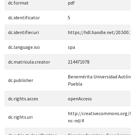
dc.format
pdf
dc.identificator
5
dc.identifier.uri
https://hdl.handle.net/20.500.1
dc.language.iso
spa
dc.matricula.creator
214471078
Benemérita Universidad Autóno
dc.publisher
Puebla
dc.rights.acces
openAccess
http://creativecommons.org/lic
dc.rights.uri
nc-nd/4