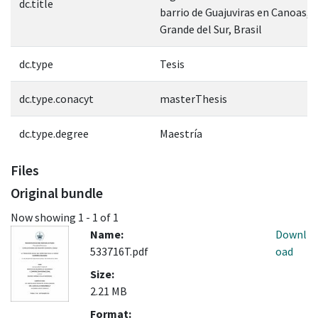
dc.title
barrio de Guajuviras en Canoas, 
Grande del Sur, Brasil
dc.type
Tesis
dc.type.conacyt
masterThesis
dc.type.degree
Maestría
Files
Original bundle
Now showing
1 - 1 of 1
Name:
Downl
533716T.pdf
oad
Size:
2.21 MB
Format: