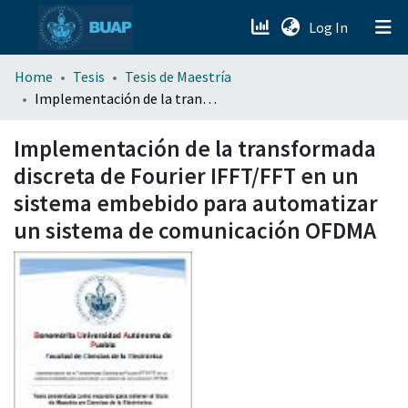
(current)
Log In
menu.section.about_menu
Home
Tesis
Tesis de Maestría
Implementación de la transformada discreta de Fourier IFFT/FFT en un sistema embebido para automatizar un sistema de comunicación OFDMA
All of DSpace
Implementación de la transformada
discreta de Fourier IFFT/FFT en un
sistema embebido para automatizar
un sistema de comunicación OFDMA