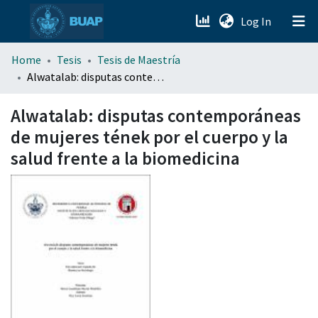
(current)
Log In
menu.section.about_menu
Home
Tesis
Tesis de Maestría
Alwatalab: disputas contemporáneas de mujeres tének por el cuerpo y la salud frente a la biomedicina
All of DSpace
Alwatalab: disputas contemporáneas
de mujeres tének por el cuerpo y la
salud frente a la biomedicina