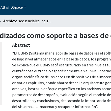
All of DSpace
Archivos secuenciales indizados como soporte a bases de datos relacionales
ndizados como soporte a bases de 
Abstract
"El DBMS (Sistema manejador de bases de datos) es el soft
de bajo nivel almacenados en la base de datos, los program
Se explica que el DBMS está estructurado en tres niveles f
centrándose el trabajo específicamente en el nivel interno,
organización física de los datos en dispositivos de almace
en varios capítulos, donde abarca desde la arquitectura ge
archivos, hasta un enfoque específico en los archivos secu
parámetros de desempeño, evaluación según el modelo de 
desarrollado y conclusiones, destacando la importancia de
del sistema al almacenar y recuperar información".