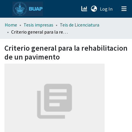
(current)
Log In
menu.section.about_menu
Home
Tesis impresas
Teis de Licenciatura
Criterio general para la rehabilitacion de un pavimento
All of DSpace
Criterio general para la rehabilitacion
de un pavimento