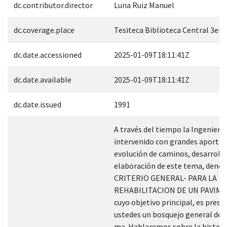
dc.contributor.director
Luna Ruiz Manuel
dc.coverage.place
Tesiteca Biblioteca Central 3er. 
dc.date.accessioned
2025-01-09T18:11:41Z
dc.date.available
2025-01-09T18:11:41Z
dc.date.issued
1991
A través del tiempo la Ingeniería 
intervenido con grandes aportac
evolución de caminos, desarrolla
elaboración de este tema, deno
CRITERIO GENERAL- PARA LA
REHABILITACION DE UN PAVIM
cuyo objetivo principal, es prese
ustedes un bosquejo general de d
ma. Hablaremos sobre la historía