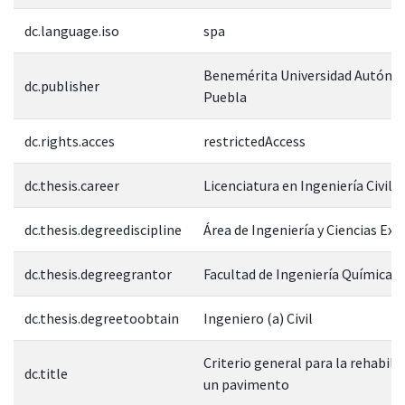
dc.language.iso
spa
Benemérita Universidad Autóno
dc.publisher
Puebla
dc.rights.acces
restrictedAccess
dc.thesis.career
Licenciatura en Ingeniería Civil
dc.thesis.degreediscipline
Área de Ingeniería y Ciencias Exa
dc.thesis.degreegrantor
Facultad de Ingeniería Química
dc.thesis.degreetoobtain
Ingeniero (a) Civil
Criterio general para la rehabili
dc.title
un pavimento