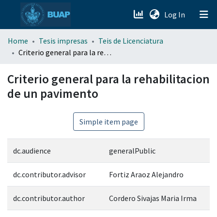
(current)
Log In
menu.section.about_menu
Home
Tesis impresas
Teis de Licenciatura
Criterio general para la rehabilitacion de un pavimento
All of DSpace
Criterio general para la rehabilitacion
de un pavimento
Simple item page
dc.audience
generalPublic
dc.contributor.advisor
Fortiz Araoz Alejandro
dc.contributor.author
Cordero Sivajas Maria Irma