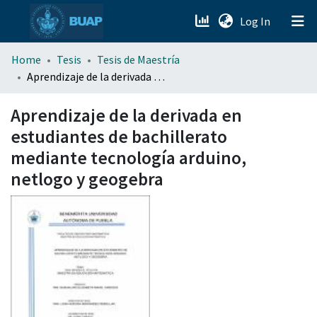
(current)
Log In
menu.section.about_menu
Home
Tesis
Tesis de Maestría
Aprendizaje de la derivada en estudiantes de bachillerato mediante tecnología arduino, netlogo y geogebra
All of DSpace
Aprendizaje de la derivada en
estudiantes de bachillerato
mediante tecnología arduino,
netlogo y geogebra