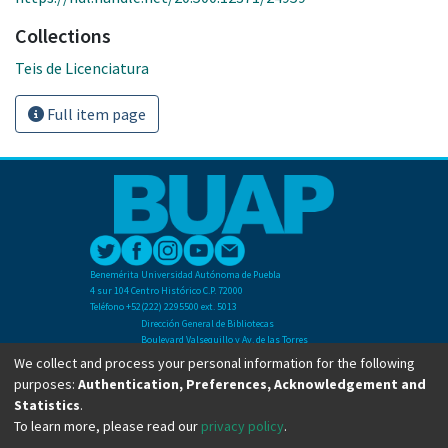
Collections
Teis de Licenciatura
Full item page
Benemérita Universidad Autónoma de Puebla
4 sur 104 Centro Histórico C.P. 72000
Teléfono +52(222) 2295500 ext. 5013
Dirección General de Bibliotecas
Boulevard Valsequillo y Av. de las Torres
Ciudad Universitaria. Col. San Manuel
We collect and process your personal information for the following
C.P. 72570
purposes:
Authentication, Preferences, Acknowledgement and
Teléfono +52 (222) 2295500 Ext 2901
Statistics
.
To learn more, please read our
privacy policy
.