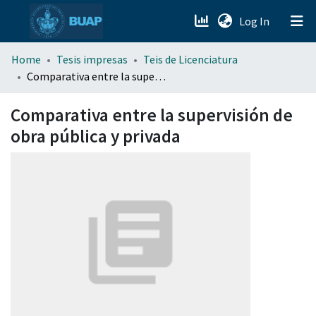
(current)
Log In
menu.section.about_menu
Home
Tesis impresas
Teis de Licenciatura
Comparativa entre la supervisión de obra pública y privada
All of DSpace
Comparativa entre la supervisión de
obra pública y privada