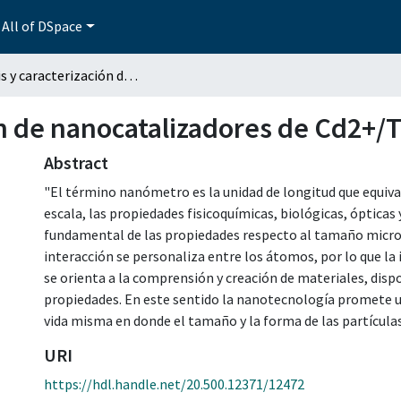
All of DSpace
Síntesis y caracterización de nanocatalizadores de Cd2+/TiO2-3-70 por Sol-gel
ón de nanocatalizadores de Cd2+/T
Abstract
"El término nanómetro es la unidad de longitud que equiva
escala, las propiedades fisicoquímicas, biológicas, ópticas
fundamental de las propiedades respecto al tamaño micro 
interacción se personaliza entre los átomos, por lo que la
se orienta a la comprensión y creación de materiales, disp
propiedades. En este sentido la nanotecnología promete u
vida misma en donde el tamaño y la forma de las partícula
URI
https://hdl.handle.net/20.500.12371/12472