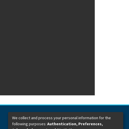
We collect and process your personal information for the
following purposes:
Authentication, Preferences,
Dirección General de Bibliotecas
Boulevard Valsequillo y Av. de las Torres