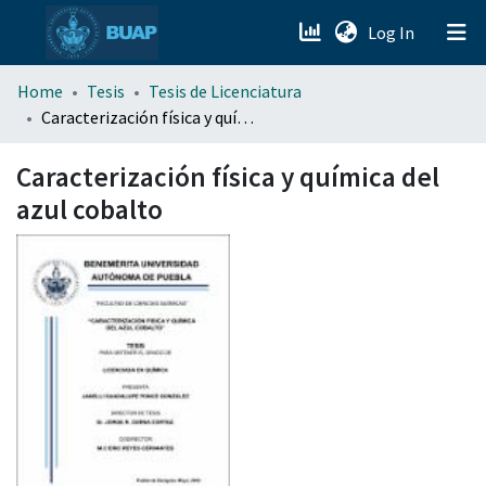
(current)
Log In
menu.section.about_menu
Home
Tesis
Tesis de Licenciatura
Caracterización física y química del azul cobalto
All of DSpace
Caracterización física y química del
azul cobalto